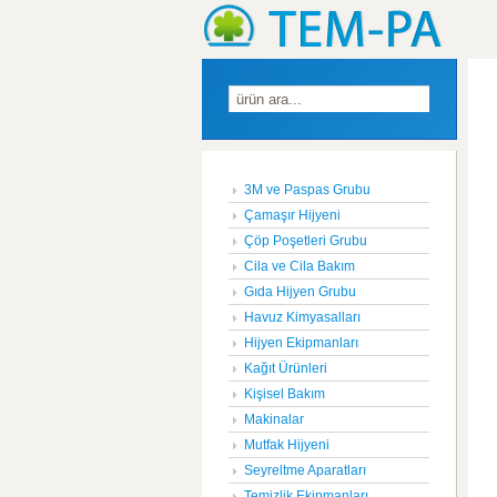
3M ve Paspas Grubu
Çamaşır Hijyeni
Çöp Poşetleri Grubu
Cila ve Cila Bakım
Gıda Hijyen Grubu
Havuz Kimyasalları
Hijyen Ekipmanları
Kağıt Ürünleri
Kişisel Bakım
Makinalar
Mutfak Hijyeni
Seyreltme Aparatları
Temizlik Ekipmanları