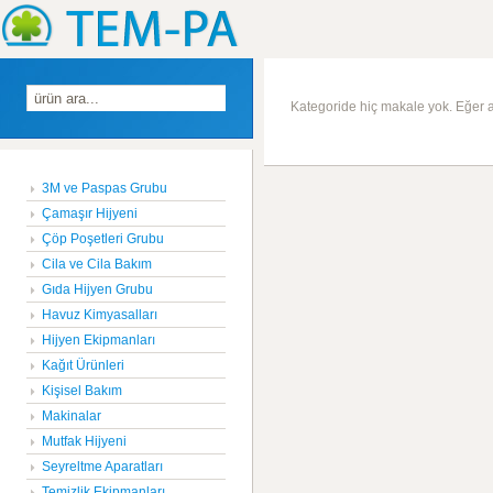
Kategoride hiç makale yok. Eğer al
3M ve Paspas Grubu
Çamaşır Hijyeni
Çöp Poşetleri Grubu
Cila ve Cila Bakım
Gıda Hijyen Grubu
Havuz Kimyasalları
Hijyen Ekipmanları
Kağıt Ürünleri
Kişisel Bakım
Makinalar
Mutfak Hijyeni
Seyreltme Aparatları
Temizlik Ekipmanları