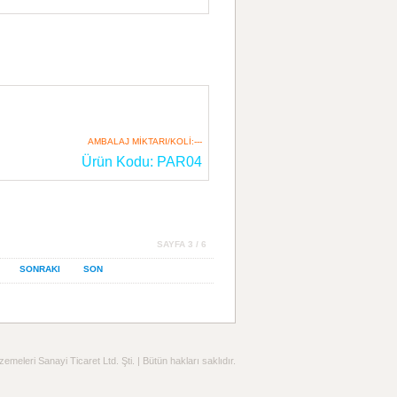
AMBALAJ MİKTARI/KOLİ:---
Ürün Kodu: PAR04
SAYFA 3 / 6
SONRAKI
SON
leri Sanayi Ticaret Ltd. Şti. | Bütün hakları saklıdır.