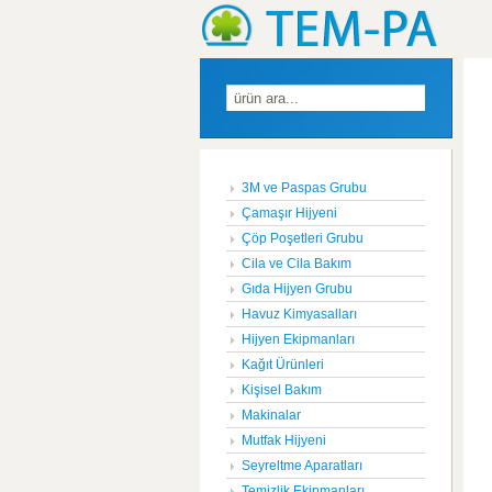
3M ve Paspas Grubu
Çamaşır Hijyeni
Çöp Poşetleri Grubu
Cila ve Cila Bakım
Gıda Hijyen Grubu
Havuz Kimyasalları
Hijyen Ekipmanları
Kağıt Ürünleri
Kişisel Bakım
Makinalar
Mutfak Hijyeni
Seyreltme Aparatları
Temizlik Ekipmanları