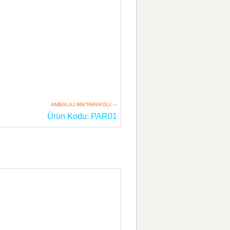
AMBALAJ MİKTARI/KOLİ:---
Ürün Kodu: PAR01