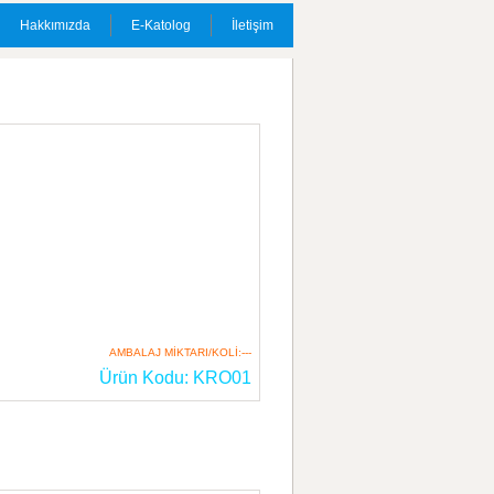
Hakkımızda
E-Katolog
İletişim
AMBALAJ MİKTARI/KOLİ:---
Ürün Kodu: KRO01