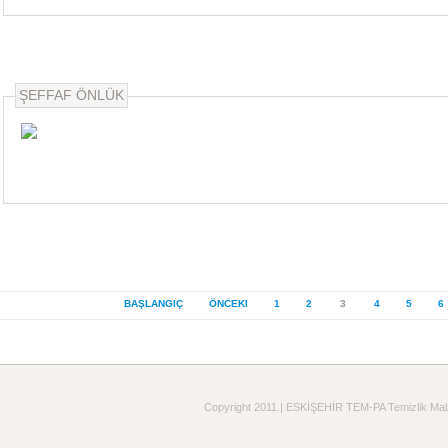
ŞEFFAF ÖNLÜK
BAŞLANGIÇ
ÖNCEKI
1
2
3
4
5
6
Copyright 2011.| ESKİŞEHİR TEM-PA Temizlik Malzeme