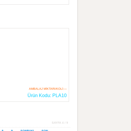
AMBALAJ MİKTARI/KOLİ:---
Ürün Kodu: PLA10
SAYFA 4 / 9
8
9
SONRAKI
SON