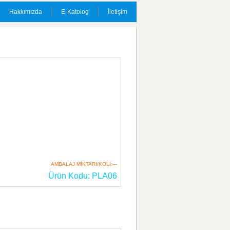
Hakkımızda
E-Katolog
İletişim
AMBALAJ MİKTARI/KOLİ:---
Ürün Kodu: PLA06