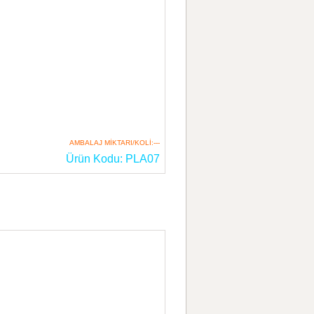
AMBALAJ MİKTARI/KOLİ:---
Ürün Kodu: PLA07