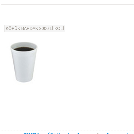
KÖPÜK BARDAK 2000'Lİ KOLİ
BAŞLANGIÇ
ÖNCEKI
1
2
3
4
5
6
7