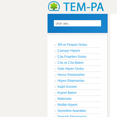
3M ve Paspas Grubu
Çamaşır Hijyeni
Çöp Poşetleri Grubu
Cila ve Cila Bakım
Gıda Hijyen Grubu
Havuz Kimyasalları
Hijyen Ekipmanları
Kağıt Ürünleri
Kişisel Bakım
Makinalar
Mutfak Hijyeni
Seyreltme Aparatları
Temizlik Ekipmanları