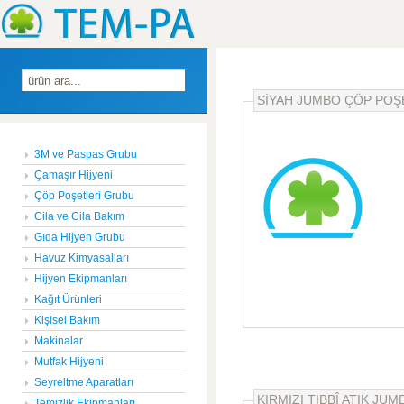
SİYAH JUMBO ÇÖP POŞE
3M ve Paspas Grubu
Çamaşır Hijyeni
Çöp Poşetleri Grubu
Cila ve Cila Bakım
Gıda Hijyen Grubu
Havuz Kimyasalları
Hijyen Ekipmanları
Kağıt Ürünleri
Kişisel Bakım
Makinalar
Mutfak Hijyeni
Seyreltme Aparatları
KIRMIZI TIBBÎ ATIK JU
Temizlik Ekipmanları